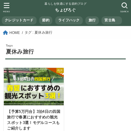
暮らしを快適にする節約ブログ
ちょぴろぐ
MENU
SEARCH
クレジットカード
節約
ライフハック
旅行
宮古島
タグ : 夏休み旅行
HOME
夏休み旅行
四国
【予算5万円台】3泊4日の四国
旅行で春夏におすすめの観光
スポット3選！モデルコースも
ご紹介します