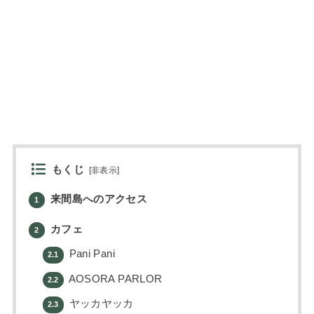
もくじ
[
非表示
]
来間島へのアクセス
1
カフェ
2
Pani Pani
2.1
AOSORA PARLOR
2.2
ヤッカヤッカ
2.3