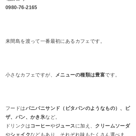
0980-76-2165
来間島を渡って一番最初にあるカフェです。
小さなカフェですが、
メニューの種類は豊富
です。
フードは
パニパニサンド（ピタパンのようなもの）、ピ
ザ、パン、かき氷
など。
ドリンクは
コーヒー
や
ジュース
に加え、
クリームソーダ
や
シェイク
などもあり、それぞれ味もたくさん選べま