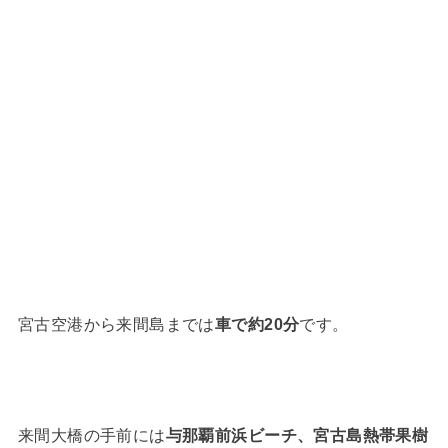
宮古空港から来間島までは
車で約20分
です。
来間大橋の手前には
与那覇前浜ビーチ、宮古島熱帯果樹