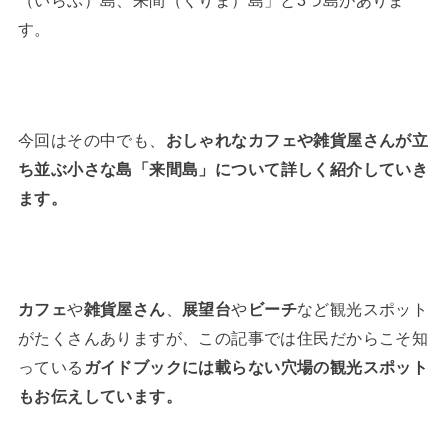
（いらぶ）島、来間（くりま）島」と3つ島がありま
す。
今回はその中でも、
おしゃれなカフェや雑貨屋さんが立
ち並ぶ小さな島「来間島」
について詳しく紹介していき
ます。
カフェ
や
雑貨屋さん
、
展望台
や
ビーチ
など観光スポット
がたくさんありますが、この記事では住民だからこそ知
っている
ガイドブックには載らない
穴場の観光スポット
もお伝えしています。