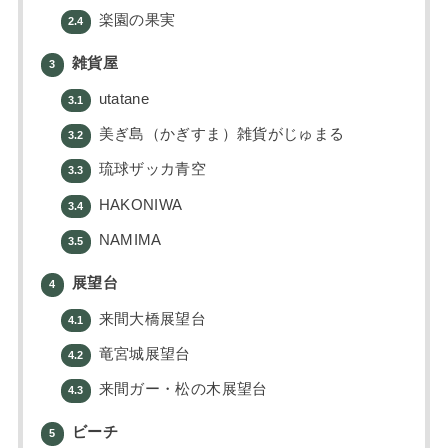
楽園の果実
2.4
雑貨屋
3
utatane
3.1
美ぎ島（かぎすま）雑貨がじゅまる
3.2
琉球ザッカ青空
3.3
HAKONIWA
3.4
NAMIMA
3.5
展望台
4
来間大橋展望台
4.1
竜宮城展望台
4.2
来間ガー・松の木展望台
4.3
ビーチ
5