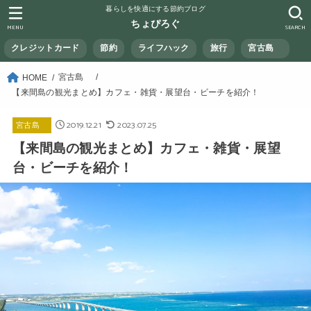
暮らしを快適にする節約ブログ
ちょぴろぐ
MENU
SEARCH
クレジットカード
節約
ライフハック
旅行
宮古島
宮古島
HOME
【来間島の観光まとめ】カフェ・雑貨・展望台・ビーチを紹介！
2019.12.21
2023.07.25
宮古島
【来間島の観光まとめ】カフェ・雑貨・展望
台・ビーチを紹介！